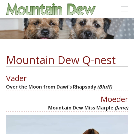
Mountain Dew Q-nest
Vader
Over the Moon from Dawi’s Rhapsody
(Bluff)
Moeder
Mountain Dew Miss Marple
(Jane)