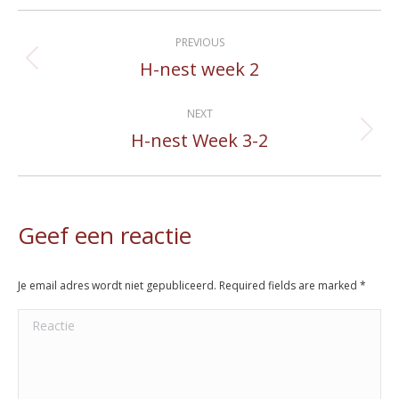
Album
PREVIOUS
navigation
H-nest week 2
Previous
album:
NEXT
H-nest Week 3-2
Next
album:
Geef een reactie
Je email adres wordt niet gepubliceerd. Required fields are marked
*
Reactie