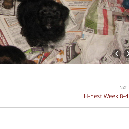
NEXT
H-nest Week 8-4
Next
album: