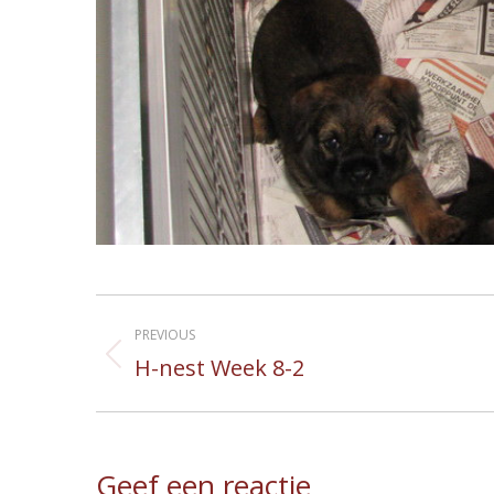
Album
PREVIOUS
navigation
H-nest Week 8-2
Previous
album:
Geef een reactie