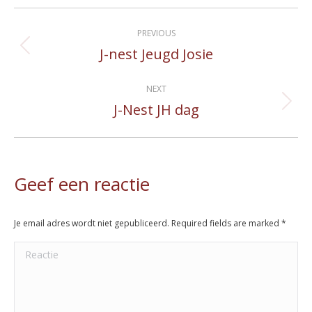
Album
PREVIOUS
navigation
J-nest Jeugd Josie
Previous
album:
NEXT
J-Nest JH dag
Next
album:
Geef een reactie
Je email adres wordt niet gepubliceerd. Required fields are marked
*
Reactie