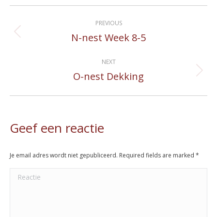
Album
PREVIOUS
navigation
N-nest Week 8-5
Previous
album:
NEXT
O-nest Dekking
Next
album:
Geef een reactie
Je email adres wordt niet gepubliceerd. Required fields are marked
*
Reactie