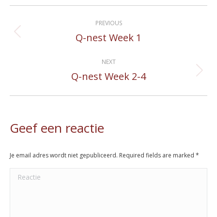
Album
PREVIOUS
navigation
Q-nest Week 1
Previous
album:
NEXT
Q-nest Week 2-4
Next
album:
Geef een reactie
Je email adres wordt niet gepubliceerd. Required fields are marked
*
Reactie