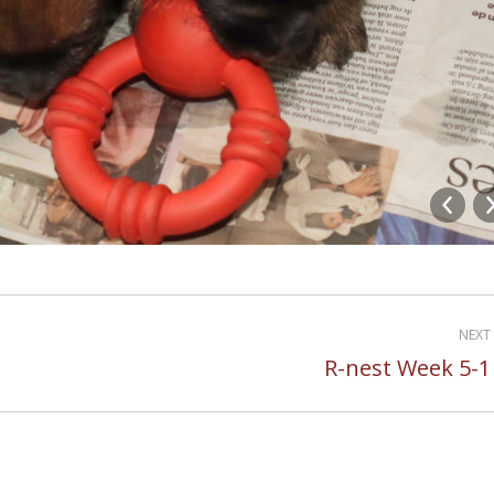
NEXT
R-nest Week 5-1
Next
album: