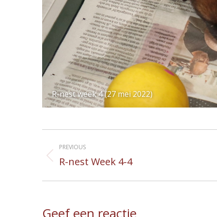
R-nest week 4 (27 mei 2022)
Album
PREVIOUS
navigation
R-nest Week 4-4
Previous
album:
Geef een reactie