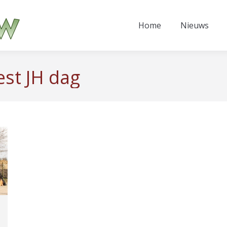
Home
Nieuws
est JH dag