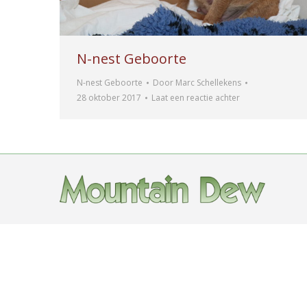
N-nest Geboorte
N-nest Geboorte
Door
Marc Schellekens
28 oktober 2017
Laat een reactie achter