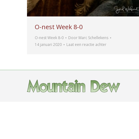
O-nest Week 8-0
O-nest Week 8-0
Door
Marc Schellekens
14 januari 2020
Laat een reactie achter