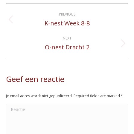
Album
PREVIOUS
navigation
K-nest Week 8-8
Previous
album:
NEXT
O-nest Dracht 2
Next
album:
Geef een reactie
Je email adres wordt niet gepubliceerd. Required fields are marked
*
Reactie