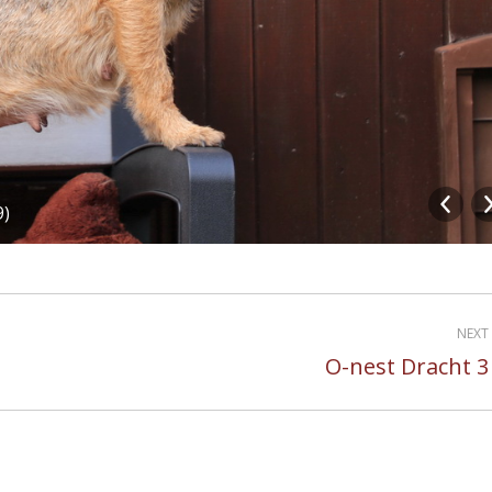
9)
NEXT
O-nest Dracht 3
Next
album: