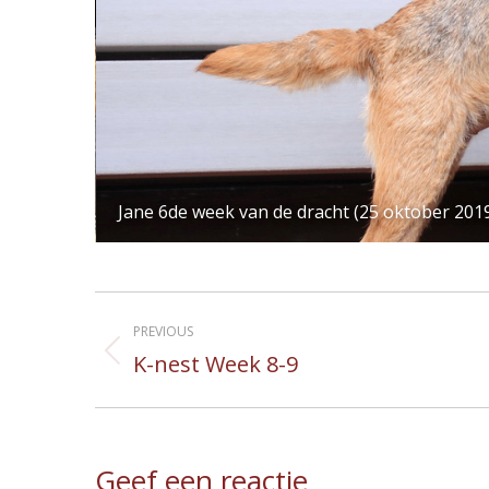
Jane 6de week van de dracht (25 oktober 201
Album
PREVIOUS
navigation
K-nest Week 8-9
Previous
album:
Geef een reactie